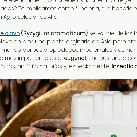
ite esencial de clavo puede ayudarte a proteger tu
des? Te explicamos cómo funciona, sus beneficios
 Agro Soluciones Alfa
de clavo
 (Syzygium aromaticum)
 se extrae de los 
clavo de olor, una planta originaria de Asia pero a
el mundo por sus propiedades medicinales y culinaria
 más importante es el 
eugenol
, una sustancia co
anos, antiinflamatorios y, especialmente, 
insectici