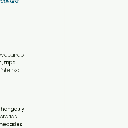
cultura: 
provocando 
 trips, 
 intenso 
e hongos y 
cterias 
rmedades
.