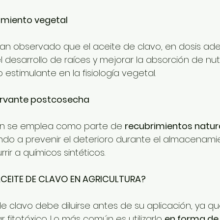
cimiento vegetal
an observado que el aceite de clavo, en dosis ad
 desarrollo de raíces y mejorar la absorción de nutr
 estimulante en la fisiología vegetal.
rvante postcosecha
én se emplea como parte de 
recubrimientos natur
ando a prevenir el deterioro durante el almacenami
rrir a químicos sintéticos.
ACEITE DE CLAVO EN AGRICULTURA?
 de clavo debe diluirse antes de su aplicación, ya q
 fitotóxico. Lo más común es utilizarlo 
en forma de