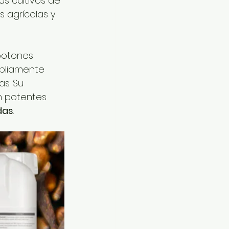
s cultivos de 
 agrícolas y 
botones 
mpliamente 
s. Su 
n potentes 
das
.