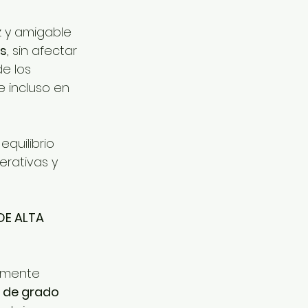
z y amigable 
es
, sin afectar 
e los 
e incluso en 
quilibrio 
erativas y 
E ALTA 
lmente 
y de grado 