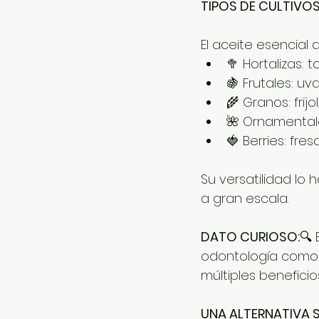
TIPOS DE CULTIVOS
El aceite esencial
🥦 Hortalizas: 
🍇 Frutales: u
🌾 Granos: frijo
🌺 Ornamentales
🍓 Berries: fr
Su versatilidad l
a gran escala.
DATO CURIOSO:
🔍 
odontología como a
múltiples benefici
UNA ALTERNATIVA 