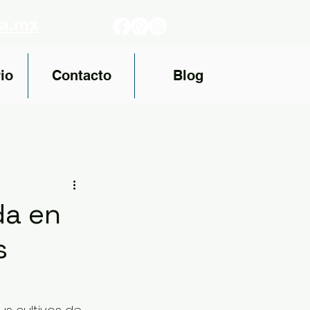
fa.mx
io
Contacto
Blog
da en
s