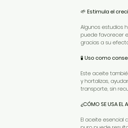
🌱 
Estimula el cre
Algunos estudios h
puede favorecer el
gracias a su efecto
🧪 
Uso como conse
Este aceite tambi
y hortalizas, ayud
transporte, sin recu
¿CÓMO SE USA EL 
El aceite esencial
puro puede resultar