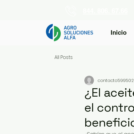
844. 806. 67.66
Inicio
All Posts
contacto59950
2
¿El acei
el contr
benefici