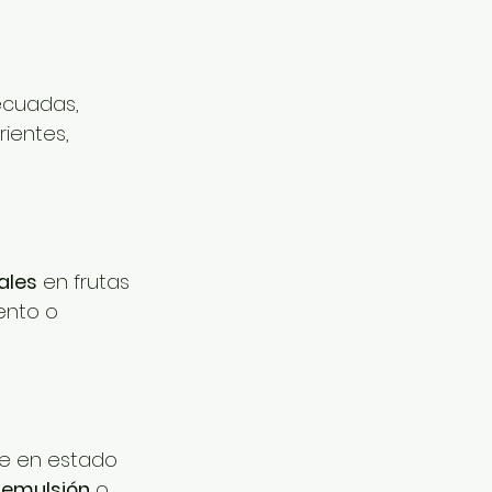
ecuadas, 
ientes, 
ales
 en frutas 
ento o 
ue en estado 
 emulsión
 o 