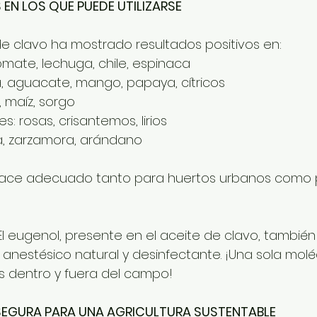
 EN LOS QUE PUEDE UTILIZARSE
 de clavo ha mostrado resultados positivos en:
tomate, lechuga, chile, espinaca
va, aguacate, mango, papaya, cítricos
l, maíz, sorgo
: rosas, crisantemos, lirios
esa, zarzamora, arándano
o hace adecuado tanto para huertos urbanos como p
El eugenol, presente en el aceite de clavo, también
nestésico natural y desinfectante. ¡Una sola molé
os dentro y fuera del campo!
SEGURA PARA UNA AGRICULTURA SUSTENTABLE