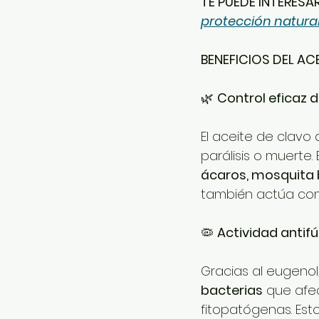
TE PUEDE INTERESAR
protección natural
BENEFICIOS DEL AC
🌿 
Control eficaz 
El aceite de clavo
parálisis o muerte
ácaros, mosquita 
también actúa co
🦠 
Actividad antif
Gracias al eugenol
bacterias
 que afec
fitopatógenas. Est