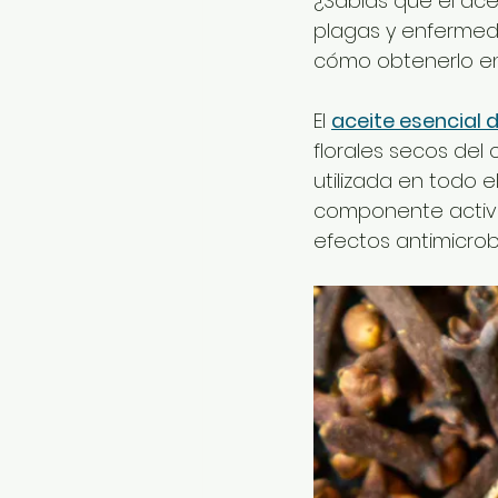
¿Sabías que el ace
plagas y enfermeda
cómo obtenerlo en
El 
aceite esencial 
florales secos del 
utilizada en todo 
componente activo
efectos antimicrobi