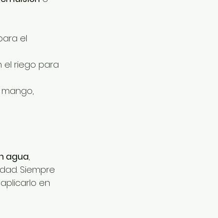
para el 
 el riego para 
 mango, 
en agua
, 
dad. Siempre 
plicarlo en 