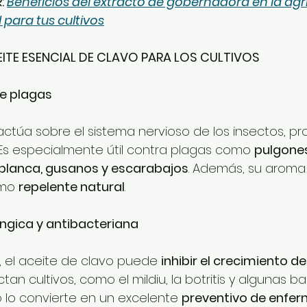
: 
Beneficios del extracto de gobernadora en la agri
 para tus cultivos
EITE ESENCIAL DE CLAVO PARA LOS CULTIVOS
de plagas
 actúa sobre el sistema nervioso de los insectos, 
. Es especialmente útil contra plagas como 
pulgones,
blanca, gusanos y escarabajos
. Además, su aroma
mo 
repelente natural
.
úngica y antibacteriana
, el aceite de clavo puede 
inhibir el crecimiento d
tan cultivos, como el mildiu, la botritis y algunas ba
o lo convierte en un excelente 
preventivo de enfe