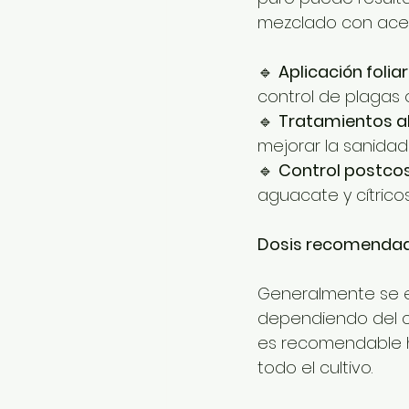
mezclado con acei
🔹 
Aplicación foliar
control de plagas 
🔹 
Tratamientos al
mejorar la sanidad 
🔹 
Control postco
aguacate y cítricos
Dosis recomendad
Generalmente se 
dependiendo del cu
es recomendable h
todo el cultivo.