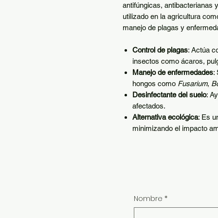
antifúngicas, antibacterianas 
utilizado en la agricultura co
manejo de plagas y enfermed
Control de plagas
: Actúa c
insectos como ácaros, pul
Manejo de enfermedades
:
hongos como
Fusarium
,
Bo
Desinfectante del suelo
: A
afectados.
Alternativa ecológica
: Es u
minimizando el impacto am
Nombre
*