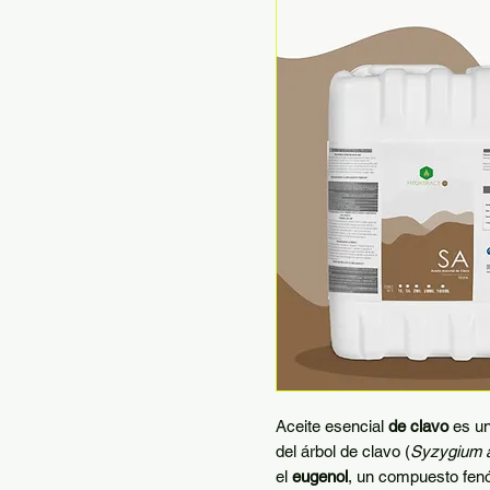
Aceite esencial
de clavo
es un
del árbol de clavo (
Syzygium 
el
eugenol
, un compuesto fenó