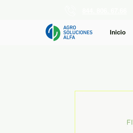
844. 806. 67.66
Inicio