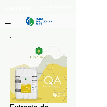
ventas@agrosolucione
844. 806. 67.66
salfa.mx