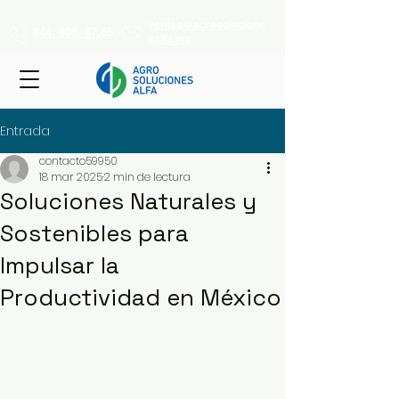
ventas@agrosolucione
844. 806. 67.66
salfa.mx
Entrada
contacto59950
18 mar 2025
2 min de lectura
Soluciones Naturales y
Sostenibles para
Impulsar la
Productividad en México