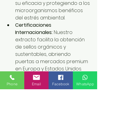
su eficacia y protegiendo a los 
microorganismos benéficos 
del estrés ambiental.
Certificaciones 
Internacionales:
 Nuestro 
extracto facilita la obtención 
de sellos orgánicos y 
sustentables, abriendo 
puertas a mercados premium 
en Europa y Estados Unidos.
Seguridad y Baja 
Toxicidad:
 Reduce 
Phone
Email
Facebook
WhatsApp
drásticamente los riesgos de 
manejo para el personal 
aplicador y no afecta a los 
polinizadores ni a la fauna 
benéfica del ecosistema.
Ciencia Aplicada: El Sello 