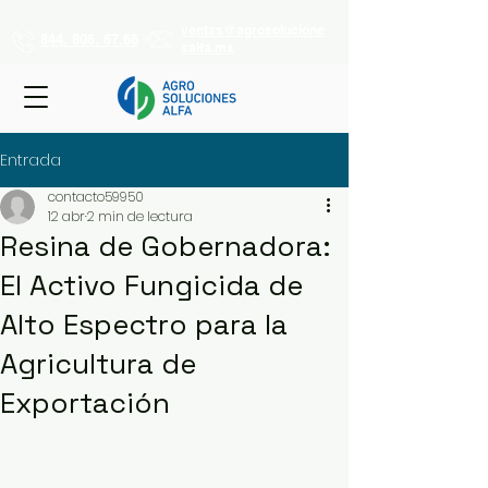
ventas@agrosolucione
844. 806. 67.66
salfa.mx
Entrada
contacto59950
12 abr
2 min de lectura
Resina de Gobernadora:
El Activo Fungicida de
Alto Espectro para la
Agricultura de
Exportación