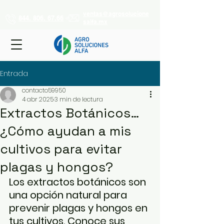
ventas@agrosolucione
844. 806. 67.66
salfa.mx
Entrada
contacto59950
4 abr 2025
3 min de lectura
Extractos Botánicos…
¿Cómo ayudan a mis
cultivos para evitar
plagas y hongos?
Los extractos botánicos son 
una opción natural para 
prevenir plagas y hongos en 
tus cultivos. Conoce sus 