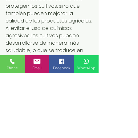
protegen los cultivos, sino que 
también pueden mejorar la 
calidad de los productos agrícolas. 
Al evitar el uso de químicos 
agresivos, los cultivos pueden 
desarrollarse de manera más 
saludable, lo que se traduce en 
productos de mejor sabor, textura 
y apariencia. Esto es 
Phone
Email
Facebook
WhatsApp
especialmente valioso para los 
consumidores que buscan 
productos más naturales y libres 
de químicos.
En Agro Soluciones Alfa 
contamos con una 
amplia gama de 