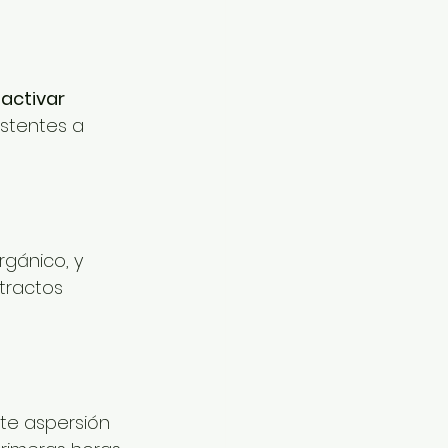
 
activar 
istentes a 
rgánico, y 
tractos 
nte aspersión 