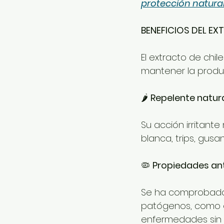
protección natural
BENEFICIOS DEL EX
El extracto de chil
mantener la produc
🌶️ 
Repelente natura
Su acción irritant
blanca, trips, gusa
🦠 
Propiedades an
Se ha comprobado 
patógenos, como el 
enfermedades sin e