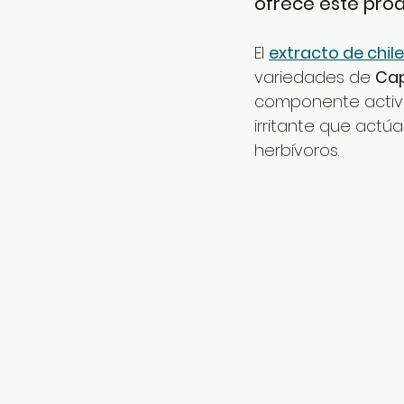
ofrece este prod
El 
extracto de chile
variedades de 
Ca
componente activo 
irritante que actú
herbívoros.