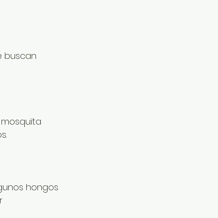
ue buscan 
 mosquita 
s.
lgunos hongos 
r 