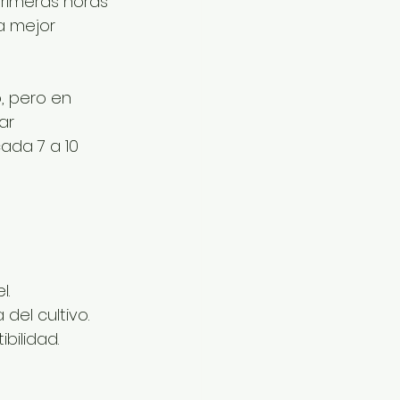
primeras horas 
a mejor 
, pero en 
ar 
ada 7 a 10 
l.
del cultivo.
bilidad.