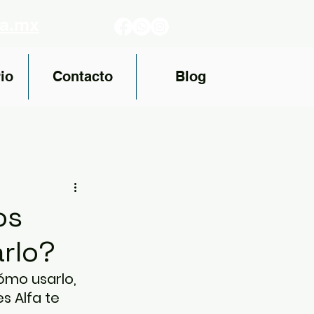
fa.mx
io
Contacto
Blog
os
arlo?
ómo usarlo, 
s Alfa te 