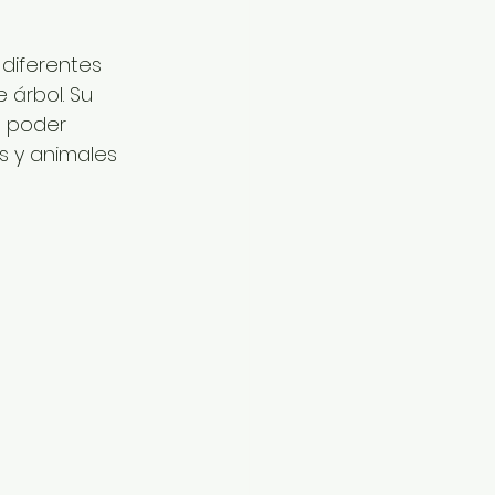
 diferentes 
 árbol. Su 
o poder 
s y animales 