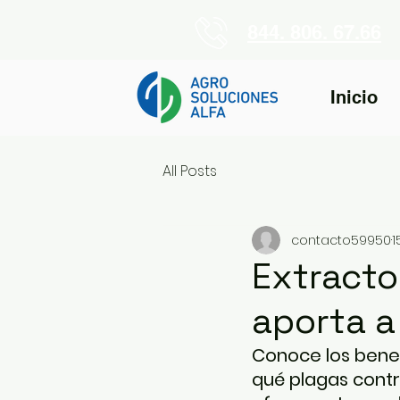
844. 806. 67.66
Inicio
All Posts
contacto59950
1
Extracto
aporta a
Conoce los benefi
qué plagas contr