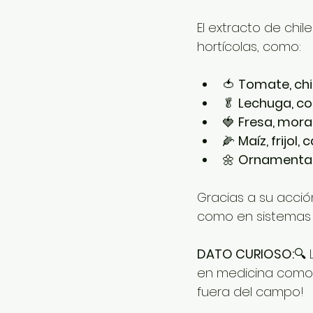
El extracto de chil
hortícolas, como:
🍅 
Tomate, chi
🥬 
Lechuga, co
🍓 
Fresa, mora
🌽 
Maíz, frijol
🌼 
Ornamentale
Gracias a su acción
como en sistemas i
DATO CURIOSO:
🔍 
en medicina como 
fuera del campo!