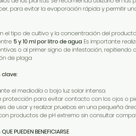
allos de las plantas. Se recomienda utilizarlo en las 
cer, para evitar la evaporación rápida y permitir un
n el tipo de cultivo y la concentración del producto
entre 
5 y 10 ml por litro de agua
. Es importante realiz
tivas o al primer signo de infestación, repitiendo c
ión de plaga.
clave:
nte el mediodía o bajo luz solar intensa.
 protección para evitar contacto con los ojos o pie
tes de usar y realizar pruebas en una pequeña área 
 con productos de pH extremo sin consultar compati
 QUE PUEDEN BENEFICIARSE