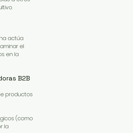
tivo.
ina actúa 
aminar el 
s en la 
adoras B2B
de productos 
lógicos (como 
r la 