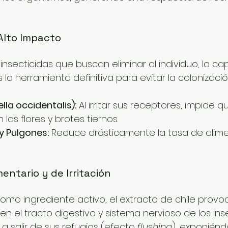
 Alto Impacto
 insecticidas que buscan eliminar al individuo, la ca
Es la herramienta definitiva para evitar la colonizaci
ella occidentalis):
 Al irritar sus receptores, impide q
las flores y brotes tiernos.
y Pulgones:
 Reduce drásticamente la tasa de alime
mentario y de Irritación
como ingrediente activo, el extracto de chile provo
a en el tracto digestivo y sistema nervioso de los ins
 a salir de sus refugios (efecto 
flushing
), exponiénd