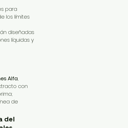
s para 
 los límites 
tán diseñadas 
es líquidas y 
es Alfa
, 
xtracto con 
rima; 
ínea de 
 del 
ales 