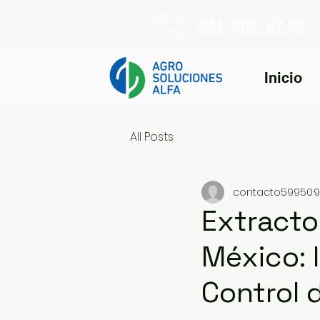
844. 806. 67.66
Inicio
All Posts
contacto59950
9
Extracto
México: 
Control 