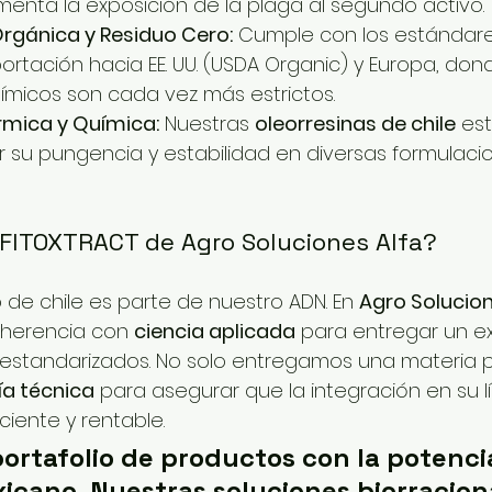
enta la exposición de la plaga al segundo activo.
Orgánica y Residuo Cero:
 Cumple con los estándare
ortación hacia EE. UU. (USDA Organic) y Europa, donde
ímicos son cada vez más estrictos.
rmica y Química:
 Nuestras 
oleorresinas de chile
 es
su pungencia y estabilidad en diversas formulacion
 FITOXTRACT de Agro Soluciones Alfa?
vo de chile es parte de nuestro ADN. En 
Agro Solucion
herencia con 
ciencia aplicada
 para entregar un e
 estandarizados. No solo entregamos una materia p
ía técnica
 para asegurar que la integración en su l
ciente y rentable.
ortafolio de productos con la potencia
icano. Nuestras soluciones biorracion