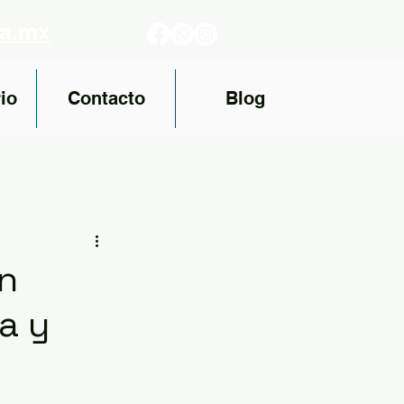
fa.mx
io
Contacto
Blog
en
a y