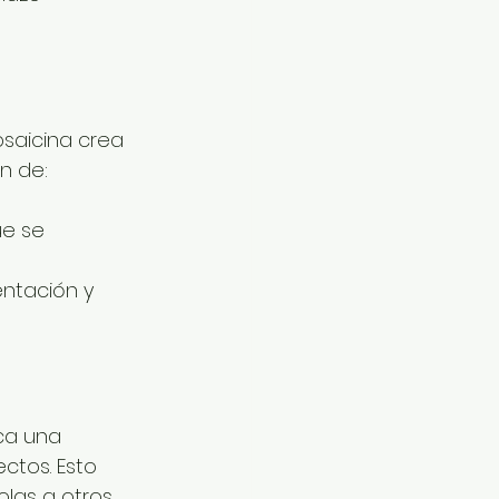
psaicina crea 
ón de:
ue se 
ntación y 
ca una 
ectos. Esto 
olas a otros 