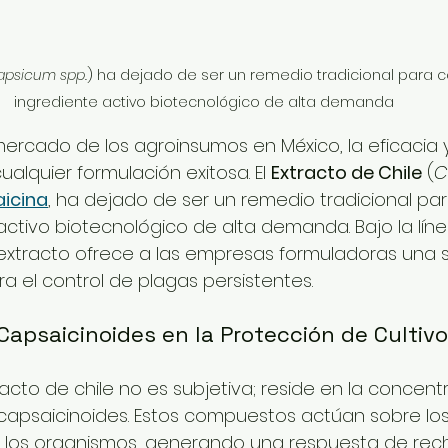
apsicum spp.
) ha dejado de ser un remedio tradicional para c
ingrediente activo biotecnológico de alta demanda
mercado de los agroinsumos en México, la eficacia y
ualquier formulación exitosa. El 
Extracto de Chile
 (
C
icina
, ha dejado de ser un remedio tradicional par
activo biotecnológico de alta demanda. Bajo la líne
 extracto ofrece a las empresas formuladoras una s
ra el control de plagas persistentes.
 Capsaicinoides en la Protección de Cultiv
racto de chile no es subjetiva; reside en la concent
capsaicinoides. Estos compuestos actúan sobre los
de los organismos, generando una respuesta de rec