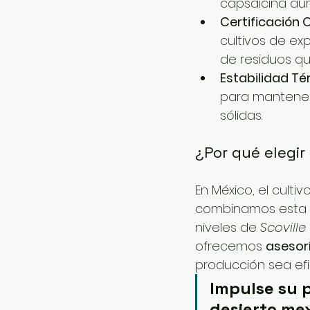
capsaicina aum
Certificación 
cultivos de exp
de residuos qu
Estabilidad Té
para mantener 
sólidas.
¿Por qué elegir
En México, el culti
combinamos esta 
niveles de 
Scoville
ofrecemos 
asesor
producción sea efi
Impulse su p
desierto mex