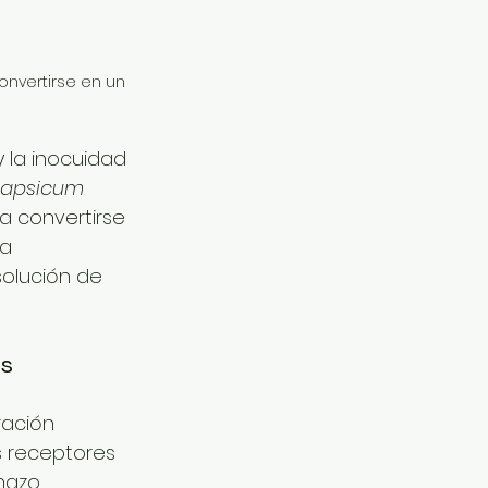
onvertirse en un 
 la inocuidad 
apsicum 
a convertirse 
a 
olución de 
os
ración 
 receptores 
hazo 