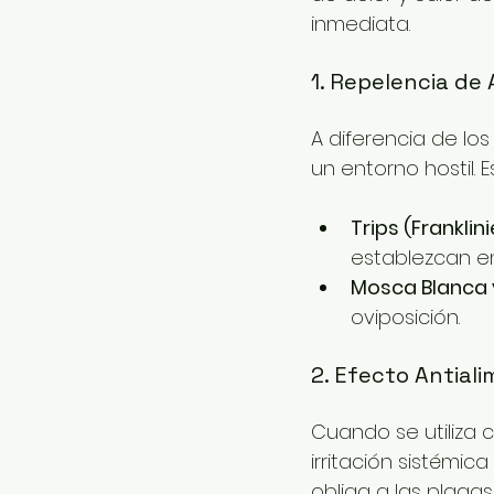
inmediata.
1. Repelencia de
A diferencia de los
un entorno hostil. 
Trips (Franklini
establezcan en 
Mosca Blanca 
oviposición.
2. Efecto Antiali
Cuando se utiliza 
irritación sistémic
obliga a las plagas