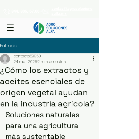
ventas@agrosolucione
844. 806. 67.66
salfa.mx
Entrada
contacto59950
24 mar 2025
2 min de lectura
¿Cómo los extractos y
aceites esenciales de
origen vegetal ayudan
en la industria agrícola?
Soluciones naturales 
para una agricultura 
más sustentable