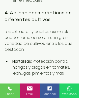
enfermedades.
4. Aplicaciones prácticas en 
diferentes cultivos
Los extractos y aceites esenciales 
pueden emplearse en una gran 
variedad de cultivos, entre los que 
destacan:
Hortalizas:
 Protección contra 
hongos y plagas en tomates, 
lechugas, pimientos y más.
Frutales:
 Control de 
enfermedades y mejora de 
Phone
Email
Facebook
WhatsApp
calidad en cítricos, manzanas, 
uvas y otros frutos.