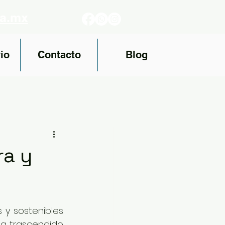
fa.mx
io
Contacto
Blog
ra y
 y sostenibles 
ha trascendido 