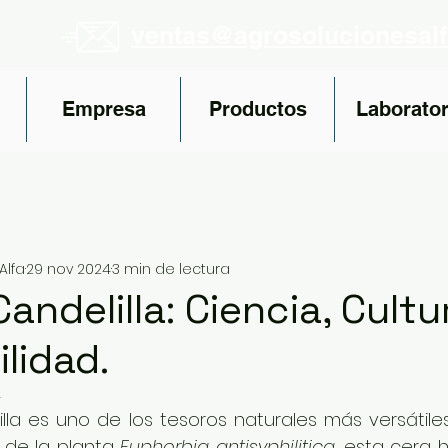
ventas@agrosolucionesal
Empresa
Productos
Laborator
Alfa
29 nov 2024
3 min de lectura
andelilla: Ciencia, Cultu
lidad.
4
lla es uno de los tesoros naturales más versátiles
 de la planta 
Euphorbia antisyphilitica
, esta cera 