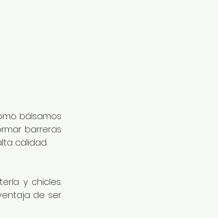
como bálsamos 
rmar barreras 
ta calidad.
ía y chicles. 
ventaja de ser 