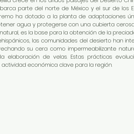
lilla crece en los áridos paisajes del Desierto Ch
arca parte del norte de México y el sur de los Es
remo ha dotado a la planta de adaptaciones úni
tener agua y protegerse con una cubierta ceros
natural, es la base para la obtención de la preciad
hispánicos, las comunidades del desierto han int
vechando su cera como impermeabilizante natura
la elaboración de velas. Estas prácticas evoluc
 actividad económica clave para la región.