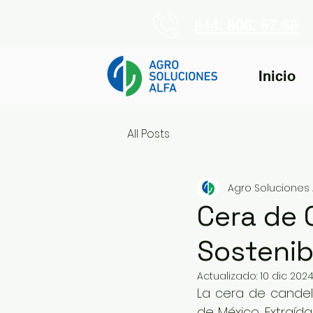
844. 806. 67.66
Inicio
All Posts
Agro Soluciones 
Cera de C
Sostenibi
Actualizado:
10 dic 202
La cera de candeli
de México. Extraída