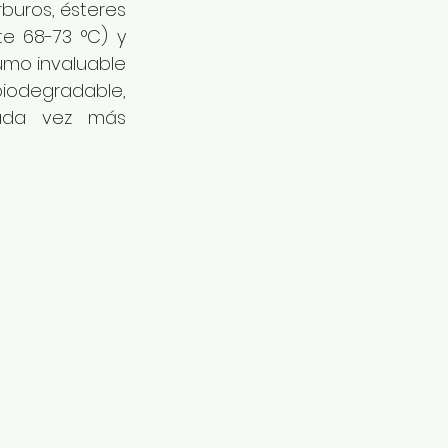
buros, ésteres 
e 68-73 °C) y 
mo invaluable 
odegradable, 
ada vez más 