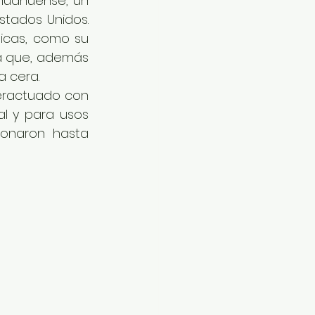
ihuahuense, un 
tados Unidos. 
cas, como su 
a que, además 
a cera.
eractuado con 
l y para usos 
ionaron hasta 